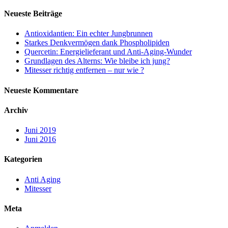
Neueste Beiträge
Antioxidantien: Ein echter Jungbrunnen
Starkes Denkvermögen dank Phospholipiden
Quercetin: Energielieferant und Anti-Aging-Wunder
Grundlagen des Alterns: Wie bleibe ich jung?
Mitesser richtig entfernen – nur wie ?
Neueste Kommentare
Archiv
Juni 2019
Juni 2016
Kategorien
Anti Aging
Mitesser
Meta